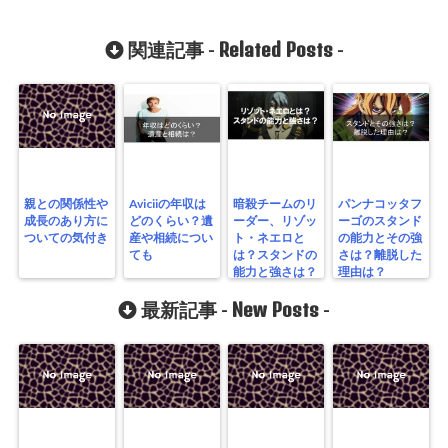
Related Posts
関連記事 -
-
親との関係性や
Aviciiの年収は
暗殺チームのリ
パンナコッタフ
成長のあり方に
どのくらい？遺
ーダー、リゾッ
ーゴのスタンド
ついての気付き
産や相続につい
ト・ネエロと
の能力とその強
ても
は？スタンドの
さは？離脱した
能力と強さは？
理由は？
New Posts
最新記事 -
-