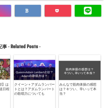
Related Posts
事 -
-
部】は
クイーン＋アダムランバー
みんなで筋肉体操の感想
送日程
トとは？アダムランバート
は？キツい、辛いって本
の歌唱力についても
当？