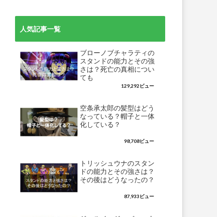
人気記事一覧
ブローノブチャラティの
スタンドの能力とその強
さは？死亡の真相につい
ても
129,292ビュー
空条承太郎の髪型はどう
なっている？帽子と一体
化している？
98,708ビュー
トリッシュウナのスタン
ドの能力とその強さは？
その後はどうなったの？
87,933ビュー