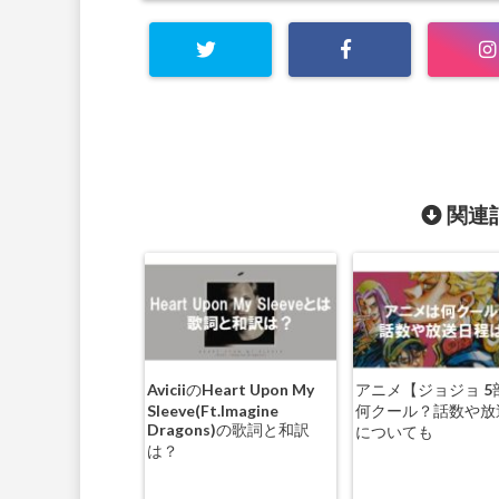
関連記
AviciiのHeart Upon My
アニメ【ジョジョ 5
Sleeve(Ft.Imagine
何クール？話数や放
Dragons)の歌詞と和訳
についても
は？