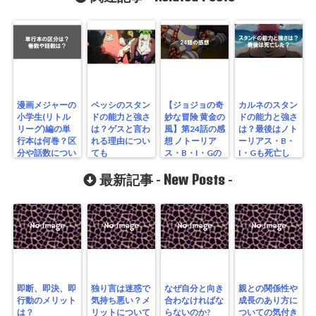
漫画メジャーの
ペッシのスタン
【ジョジョの奇
カルネのスタン
小学生(リトル
ドの能力と強さ
妙な冒険 黄金の
ドの能力と強さ
リーグ)編の単
は？ゲスと言わ
風】第24話の感
は？最後はノト
行本は何巻？区
れる理由につい
想 ノトーリア
ーリアス・B・
分や話数につい
ても
ス・B・I・Gの
I・Gも死亡し
ても
脅威
た？
New Posts
最新記事 -
-
即断、即決、即
独り言は迷惑で
なぜ自分と向き
親との関係性や
行動のメリット
気持ち悪い？メ
合わなければな
成長のあり方に
は？
リットについて
らないのか?
ついての気付き