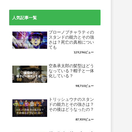
人気記事一覧
ブローノブチャラティの
スタンドの能力とその強
さは？死亡の真相につい
ても
129,296ビュー
空条承太郎の髪型はどう
なっている？帽子と一体
化している？
98,710ビュー
トリッシュウナのスタン
ドの能力とその強さは？
その後はどうなったの？
87,939ビュー