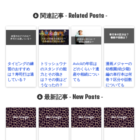
Related Posts
関連記事 -
-
タイピングの練
トリッシュウナ
Aviciiの年収は
漫画メジャーの
習のおすすめ
のスタンドの能
どのくらい？遺
幼稚園(幼少期)
は？寿司打は適
力とその強さ
産や相続につい
編の単行本は何
している？
は？その後はど
ても
巻？区分や話数
うなったの？
についても
New Posts
最新記事 -
-