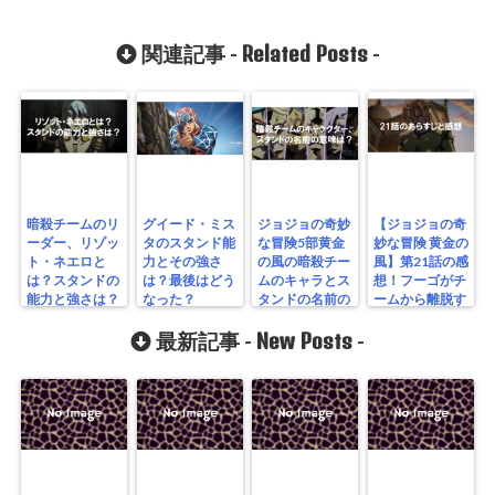
Related Posts
関連記事 -
-
暗殺チームのリ
グイード・ミス
ジョジョの奇妙
【ジョジョの奇
ーダー、リゾッ
タのスタンド能
な冒険5部黄金
妙な冒険 黄金の
ト・ネエロと
力とその強さ
の風の暗殺チー
風】第21話の感
は？スタンドの
は？最後はどう
ムのキャラとス
想！フーゴがチ
能力と強さは？
なった？
タンドの名前の
ームから離脱す
意味は？
る？
New Posts
最新記事 -
-